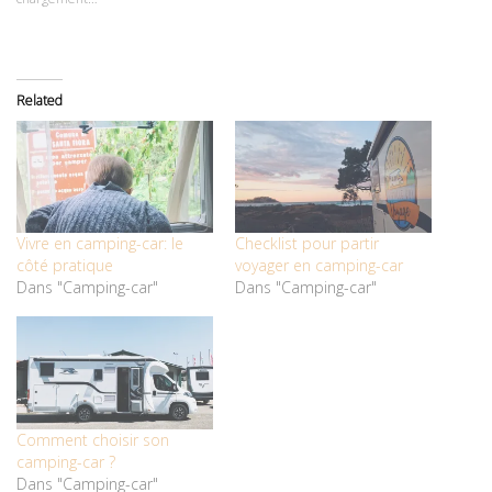
fenêtre)
fenêtre)
Related
Vivre en camping-car: le
Checklist pour partir
côté pratique
voyager en camping-car
Dans "Camping-car"
Dans "Camping-car"
Comment choisir son
camping-car ?
Dans "Camping-car"