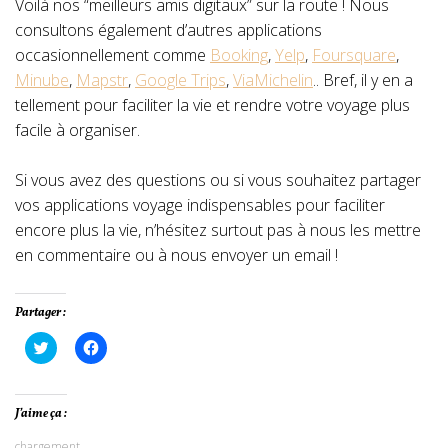
Voilà nos “meilleurs amis digitaux” sur la route ! Nous
consultons également d’autres applications
occasionnellement comme
Booking
,
Yelp
,
Foursquare
,
Minube
,
Mapstr
,
Google Trips
,
ViaMichelin
.. Bref, il y en a
tellement pour faciliter la vie et rendre votre voyage plus
facile à organiser.
Si vous avez des questions ou si vous souhaitez partager
vos applications voyage indispensables pour faciliter
encore plus la vie, n’hésitez surtout pas à nous les mettre
en commentaire ou à nous envoyer un email !
Partager :
Cliquez
Cliquez
pour
pour
partager
partager
sur
sur
Twitter(ouvre
Facebook(ouvre
dans
dans
J’aime ça :
une
une
nouvelle
nouvelle
chargement…