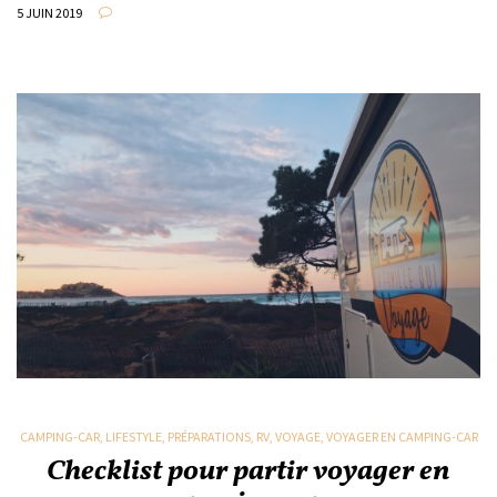
5 JUIN 2019
CAMPING-CAR
,
LIFESTYLE
,
PRÉPARATIONS
,
RV
,
VOYAGE
,
VOYAGER EN CAMPING-CAR
Checklist pour partir voyager en