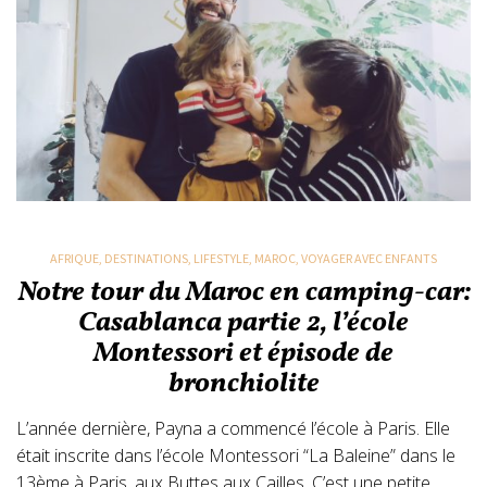
AFRIQUE
,
DESTINATIONS
,
LIFESTYLE
,
MAROC
,
VOYAGER AVEC ENFANTS
Notre tour du Maroc en camping-car:
Casablanca partie 2, l’école
Montessori et épisode de
bronchiolite
L’année dernière, Payna a commencé l’école à Paris. Elle
était inscrite dans l’école Montessori “La Baleine” dans le
13ème à Paris, aux Buttes aux Cailles. C’est une petite