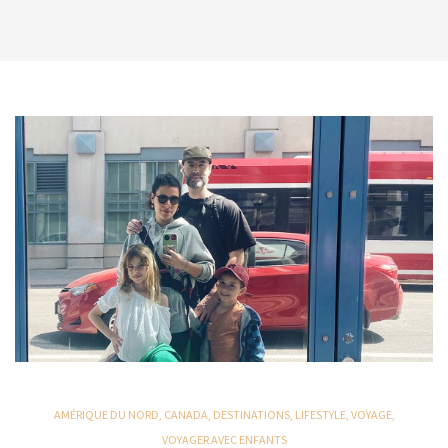
AMÉRIQUE DU NORD
,
CANADA
,
DESTINATIONS
,
LIFESTYLE
,
VOYAGE
,
VOYAGER AVEC ENFANTS